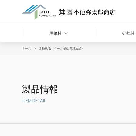
屋根材
外壁材
ホーム
各種役物（ロール成型機対応品）
重ね式折板
大型角波
鼻隠し
ハゼ式縦葺
波板（屋根材利用）
製品情報
ITEM DETAIL
波板
吊り工法（吊工法）