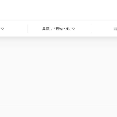
鼻隠し・役物・他
ハゼ式折板
半裁角波
役物
嵌合式縦葺
縦葺（屋根材利用）
改修用屋根
特殊工法