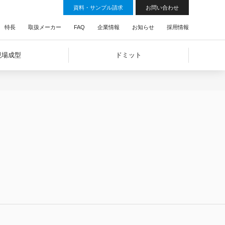
資料・サンプル請求
お問い合わせ
特長
取扱メーカー
FAQ
企業情報
お知らせ
採用情報
現場成型
ドミット
嵌合式折板
スパンドレル
有孔折板
横葺
横葺（屋根材利用）
二重葺工法