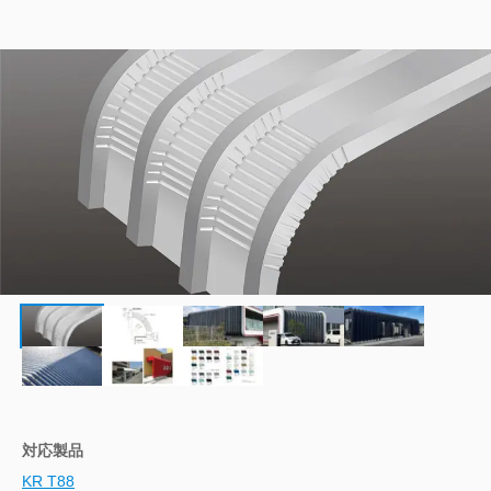
横葺
横葺（屋根材利用）
波板
改修用屋根
二重葺工法
吊り工法（吊工法）
特殊工法
対応製品
KR T88