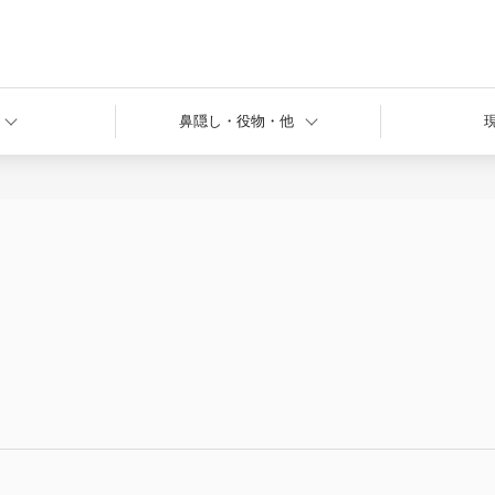
鼻隠し・役物・他
ハゼ式折板
半裁角波
役物
嵌合式縦葺
縦葺（屋根材利用）
改修用屋根
特殊工法