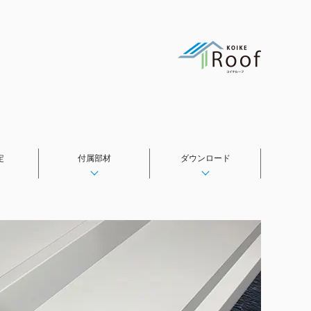
定
付属部材
ダウンロード