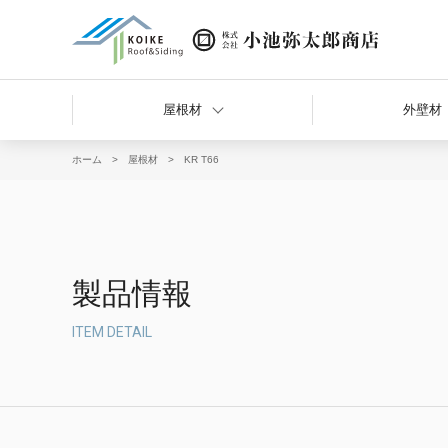
屋根材
外壁材
ホーム
屋根材
KR T66
重ね式折板
大型角波
鼻隠し
ハゼ式縦葺
波板（屋根材利用）
製品情報
ITEM DETAIL
波板
吊り工法（吊工法）