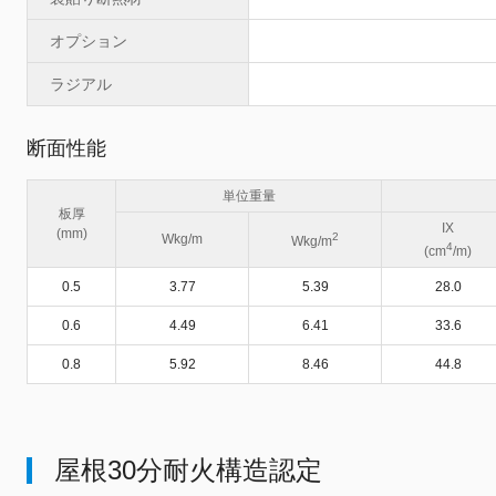
オプション
ラジアル
断面性能
単位重量
板厚
IX
(mm)
2
Wkg/m
Wkg/m
4
(cm
/m)
0.5
3.77
5.39
28.0
0.6
4.49
6.41
33.6
0.8
5.92
8.46
44.8
屋根30分耐火構造認定