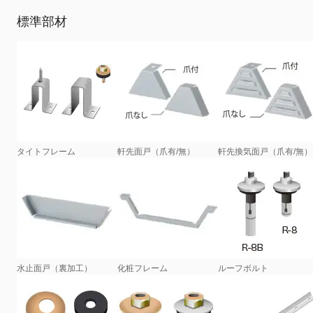
標準部材
タイトフレーム
軒先面戸（爪有/無）
軒先換気面戸（爪有/無）
水止面戸（裏加工）
化粧フレーム
ルーフボルト