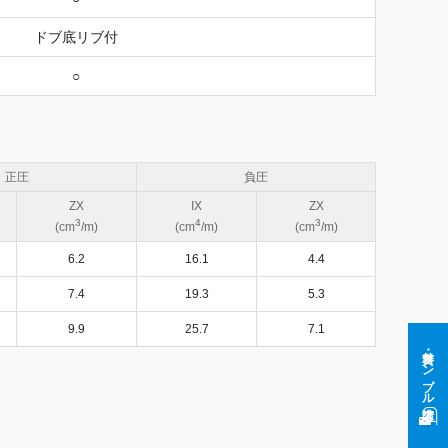
ドブ底リブ付
○
正圧
負圧
ZX
IX
ZX
3
4
3
(cm
/m)
(cm
/m)
(cm
/m)
6.2
16.1
4.4
7.4
19.3
5.3
9.9
25.7
7.1
資料・サンプル請求