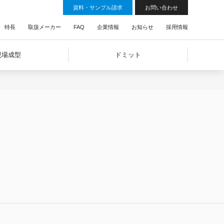
資料・サンプル請求
お問い合わせ
特長
取扱メーカー
FAQ
企業情報
お知らせ
採用情報
現場成型
ドミット
嵌合式折板
スパンドレル
有孔折板
横葺
横葺（屋根材利用）
二重葺工法