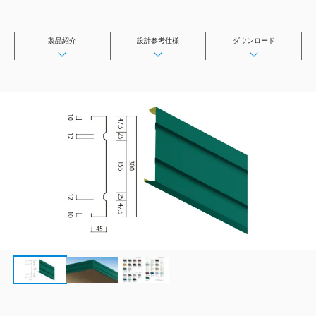
横葺
横葺（屋根材利用）
製品紹介
設計参考仕様
ダウンロード
波板
改修用屋根
二重葺工法
吊り工法（吊工法）
特殊工法