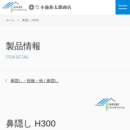
ホーム
鼻隠し H300
戻る
戻る
戻る
屋根材
外壁材
鼻隠し・役物・他
製品情報
重ね式折板
大型角波
鼻隠し
ITEM DETAIL
ハゼ式折板
半裁角波
役物
鼻隠し・役物・他 / 鼻隠し
嵌合式折板
スパンドレル
有孔折板
ハゼ式縦葺
波板（屋根材利用）
鼻隠し H300
嵌合式縦葺
縦葺（屋根材利用）