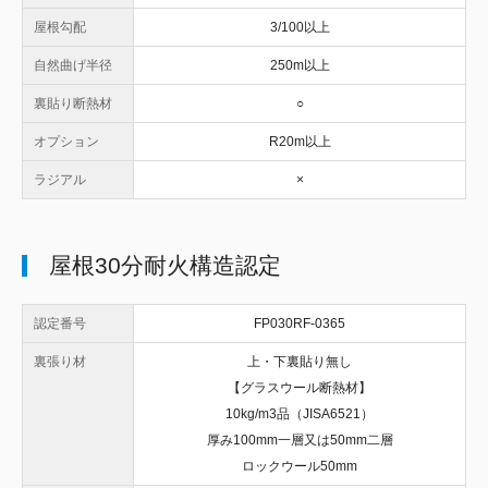
屋根勾配
3/100以上
自然曲げ半径
250m以上
裏貼り断熱材
○
オプション
R20m以上
ラジアル
×
屋根30分耐火構造認定
認定番号
FP030RF-0365
裏張り材
上・下裏貼り無し
【グラスウール断熱材】
10kg/m3品（JISA6521）
厚み100mm一層又は50mm二層
ロックウール50mm