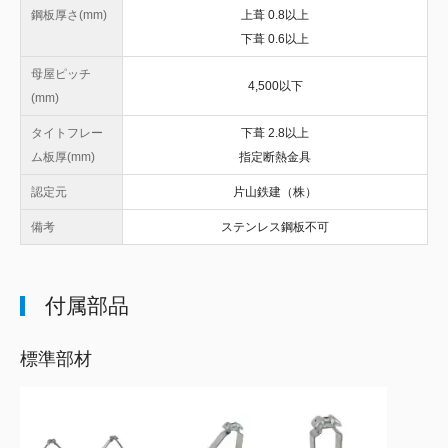
鋼板厚さ(mm)
上葺 0.8以上
下葺 0.6以上
母屋ピッチ
4,500以下
(mm)
タイトフレー
下葺 2.8以上
ム板厚(mm)
指定断熱金具
認定元
片山鉄建（株）
備考
ステンレス鋼板不可
付属部品
標準部材