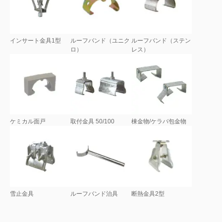
インサート金具1型
ルーフバンド（ユニク
ルーフバンド（ステン
ロ）
レス）
ケミカル面戸
取付金具 50/100
棟金物/ケラバ包金物
雪止金具
ルーフバンド治具
断熱金具2型