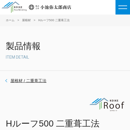
ホーム
屋根材
Hルーフ500 二重葺工法
戻る
戻る
戻る
屋根材
外壁材
鼻隠し・役物・他
製品情報
重ね式折板
大型角波
鼻隠し
ITEM DETAIL
ハゼ式折板
半裁角波
役物
屋根材 / 二重葺工法
嵌合式折板
スパンドレル
有孔折板
ハゼ式縦葺
波板（屋根材利用）
Hルーフ500 二重葺工法
嵌合式縦葺
縦葺（屋根材利用）