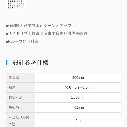
■強靭性と作業効率がグーンとアップ
■サイドリブを標準する事で音鳴り減少を軽減
■Rルーフにも対応
設計参考仕様
働き幅
500mm
板厚
（0.6）0.8〜1.0mm
最短寸法
1,500mm
原板幅
762mm
㎡当たり必要
2m
m数