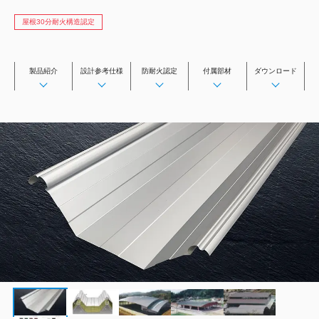
横葺
横葺（屋根材利用）
屋根30分耐火構造認定
波板
製品紹介
設計参考仕様
防耐火認定
付属部材
ダウンロード
改修用屋根
二重葺工法
吊り工法（吊工法）
特殊工法